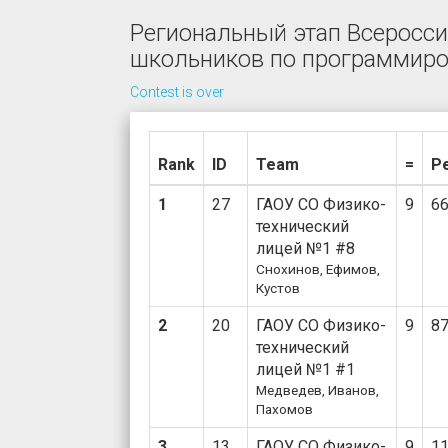
Региональный этап Всеросс
школьников по программир
Contest is over
Rank
ID
Team
=
Pe
1
27
ГАОУ СО Физико-
9
6
технический
лицей №1 #8
Снохинов, Ефимов,
Кустов
2
20
ГАОУ СО Физико-
9
8
технический
лицей №1 #1
Медведев, Иванов,
Пахомов
3
13
ГАОУ СО Физико-
9
1