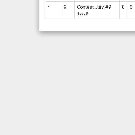
*
9
Contest Jury #9
0
0
Test 9