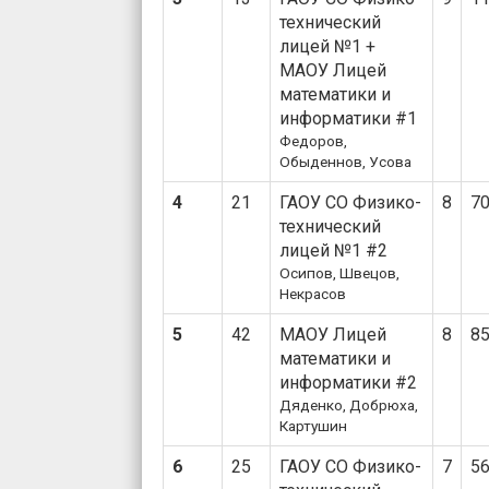
технический
лицей №1 +
МАОУ Лицей
математики и
информатики #1
Федоров,
Обыденнов, Усова
4
21
ГАОУ СО Физико-
8
7
технический
лицей №1 #2
Осипов, Швецов,
Некрасов
5
42
МАОУ Лицей
8
8
математики и
информатики #2
Дяденко, Добрюха,
Картушин
6
25
ГАОУ СО Физико-
7
5