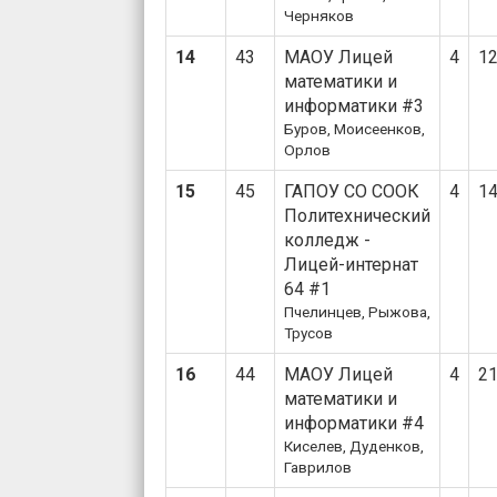
Черняков
14
43
МАОУ Лицей
4
1
математики и
информатики #3
Буров, Моисеенков,
Орлов
15
45
ГАПОУ СО СООК
4
1
Политехнический
колледж -
Лицей-интернат
64 #1
Пчелинцев, Рыжова,
Трусов
16
44
МАОУ Лицей
4
2
математики и
информатики #4
Киселев, Дуденков,
Гаврилов