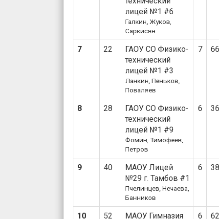
технический
лицей №1 #6
Галкин, Жуков,
Саркисян
7
22
ГАОУ СО Физико-
7
6
технический
лицей №1 #3
Ланкин, Пеньков,
Поваляев
8
28
ГАОУ СО Физико-
6
3
технический
лицей №1 #9
Фомин, Тимофеев,
Петров
9
40
МАОУ Лицей
6
3
№29 г. Тамбов #1
Пчелинцев, Нечаева,
Банников
10
52
МАОУ Гимназия
6
6