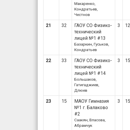
Макаренко,
Кондратьев,
Честнов
21
32
ГАОУ СО Физико-
3
1
технический
лицей №1 #13
Базаркин, Гуськов,
Кондратьев
22
33
ГАОУ СО Физико-
3
1
технический
лицей №1 #14
Большаков,
Гатигаджиев,
Длюев
23
15
МАОУ Гимназия
3
1
№1 г. Балаково
#2
Саакян, Власова,
Абрамчук