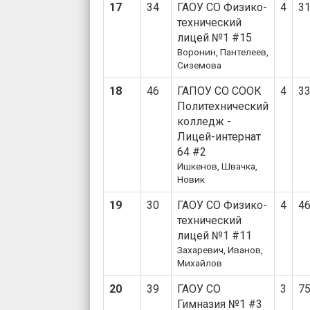
17
34
ГАОУ СО Физико-
4
3
технический
лицей №1 #15
Воронин, Пантелеев,
Сиземова
18
46
ГАПОУ СО СООК
4
3
Политехнический
колледж -
Лицей-интернат
64 #2
Ишкенов, Швачка,
Новик
19
30
ГАОУ СО Физико-
4
4
технический
лицей №1 #11
Захаревич, Иванов,
Михайлов
20
39
ГАОУ СО
3
7
Гимназия №1 #3