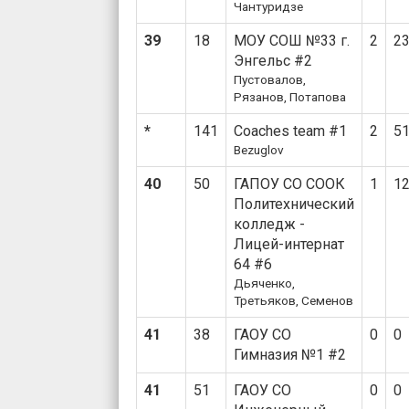
Чантуридзе
39
18
МОУ СОШ №33 г.
2
2
Энгельс #2
Пустовалов,
Рязанов, Потапова
*
141
Coaches team #1
2
5
Bezuglov
40
50
ГАПОУ СО СООК
1
1
Политехнический
колледж -
Лицей-интернат
64 #6
Дьяченко,
Третьяков, Семенов
41
38
ГАОУ СО
0
0
Гимназия №1 #2
41
51
ГАОУ СО
0
0