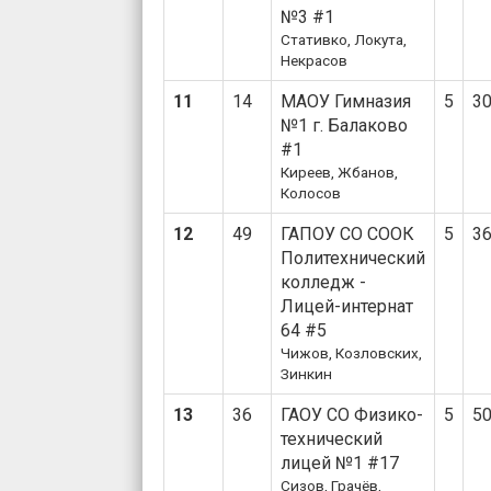
№3 #1
Стативко, Локута,
Некрасов
11
14
МАОУ Гимназия
5
3
№1 г. Балаково
#1
Киреев, Жбанов,
Колосов
12
49
ГАПОУ СО СООК
5
3
Политехнический
колледж -
Лицей-интернат
64 #5
Чижов, Козловских,
Зинкин
13
36
ГАОУ СО Физико-
5
5
технический
лицей №1 #17
Сизов, Грачёв,