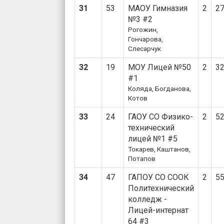
31
53
МАОУ Гимназия
2
2
№3 #2
Рогожин,
Гончарова,
Слесарчук
32
19
МОУ Лицей №50
2
3
#1
Коляда, Богданова,
Котов
33
24
ГАОУ СО Физико-
2
5
технический
лицей №1 #5
Токарев, Каштанов,
Потапов
34
47
ГАПОУ СО СООК
2
5
Политехнический
колледж -
Лицей-интернат
64 #3