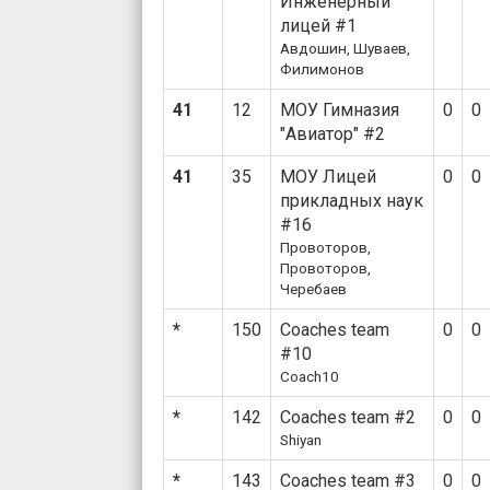
Инженерный
лицей #1
Авдошин, Шуваев,
Филимонов
41
12
МОУ Гимназия
0
0
"Авиатор" #2
41
35
МОУ Лицей
0
0
прикладных наук
#16
Провоторов,
Провоторов,
Черебаев
*
150
Coaches team
0
0
#10
Coach10
*
142
Coaches team #2
0
0
Shiyan
*
143
Coaches team #3
0
0