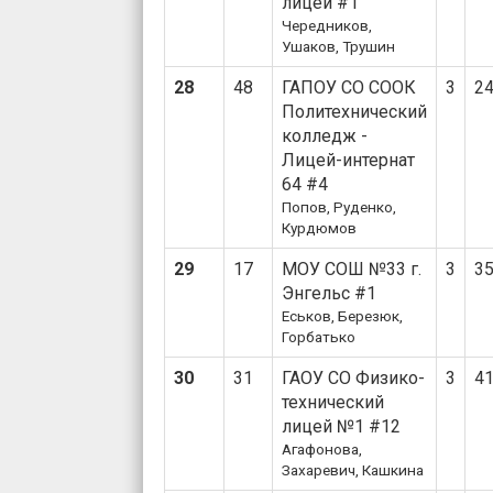
лицей #1
Чередников,
Ушаков, Трушин
28
48
ГАПОУ СО СООК
3
2
Политехнический
колледж -
Лицей-интернат
64 #4
Попов, Руденко,
Курдюмов
29
17
МОУ СОШ №33 г.
3
3
Энгельс #1
Еськов, Березюк,
Горбатько
30
31
ГАОУ СО Физико-
3
4
технический
лицей №1 #12
Агафонова,
Захаревич, Кашкина