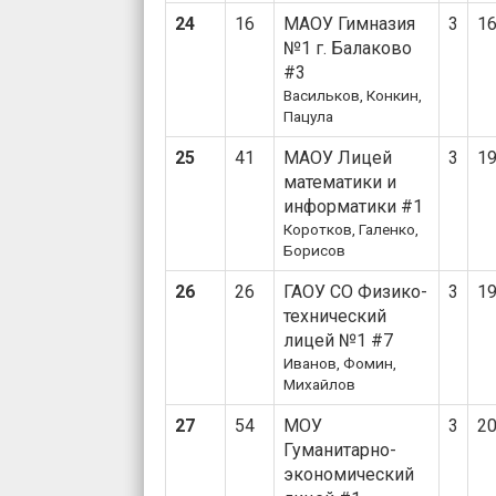
24
16
МАОУ Гимназия
3
1
№1 г. Балаково
#3
Васильков, Конкин,
Пацула
25
41
МАОУ Лицей
3
1
математики и
информатики #1
Коротков, Галенко,
Борисов
26
26
ГАОУ СО Физико-
3
1
технический
лицей №1 #7
Иванов, Фомин,
Михайлов
27
54
МОУ
3
2
Гуманитарно-
экономический