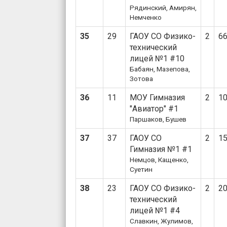
Рядинский, Амирян,
Немченко
35
29
ГАОУ СО Физико-
2
6
технический
лицей №1 #10
Бабаян, Мазепова,
Зотова
36
11
МОУ Гимназия
2
1
"Авиатор" #1
Паршаков, Бушев
37
37
ГАОУ СО
2
1
Гимназия №1 #1
Немцов, Кащенко,
Суетин
38
23
ГАОУ СО Физико-
2
2
технический
лицей №1 #4
Славкин, Жулимов,