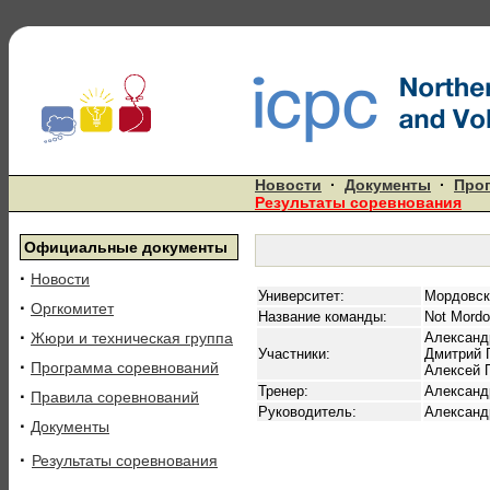
Новости
·
Документы
·
Про
Результаты соревнования
Официальные документы
·
Новости
Университет:
Мордовск
·
Оргкомитет
Название команды:
Not Mordo
·
Жюри и техническая группа
Александ
Участники:
Дмитрий 
·
Программа соревнований
Алексей 
Тренер:
Александ
·
Правила соревнований
Руководитель:
Александ
·
Документы
·
Результаты соревнования