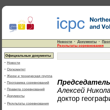
Новости
·
Документы
·
Про
Результаты соревнования
Официальные документы
·
Новости
·
Оргкомитет
·
Жюри и техническая группа
Председател
·
Программа соревнований
Алексей Никол
·
Правила соревнований
·
Документы
доктор географ
·
Результаты соревнования