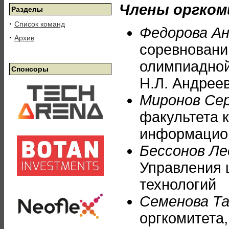
Члены оргко
Разделы
·
Список команд
Федорова Ан
·
Архив
соревновани
олимпиадной
Спонсоры
Н.Л. Андрее
Миронов Се
факультета 
информацио
Бессонов Ле
Управления
технологий
Семенова Т
оргкомитета