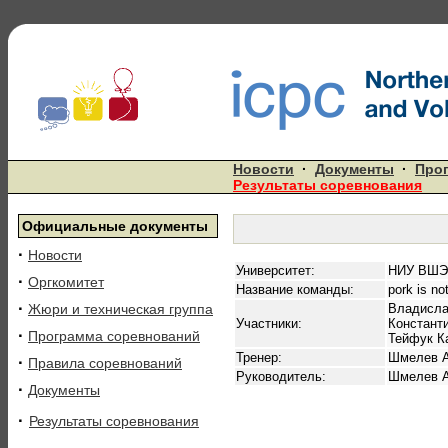
Новости
·
Документы
·
Про
Результаты соревнования
Официальные документы
·
Новости
Университет:
НИУ ВШЭ 
·
Оргкомитет
Название команды:
pork is not
·
Жюри и техническая группа
Владисла
Участники:
Констант
·
Программа соревнований
Тейфук К
Тренер:
Шмелев А
·
Правила соревнований
Руководитель:
Шмелев А
·
Документы
·
Результаты соревнования