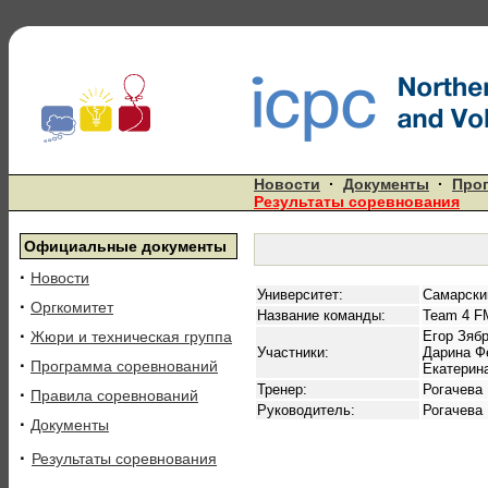
Новости
·
Документы
·
Про
Результаты соревнования
Официальные документы
·
Новости
Университет:
Самарски
·
Оргкомитет
Название команды:
Team 4 
·
Жюри и техническая группа
Егор Зяб
Участники:
Дарина Ф
·
Программа соревнований
Екатерин
Тренер:
Рогачева
·
Правила соревнований
Руководитель:
Рогачева
·
Документы
·
Результаты соревнования