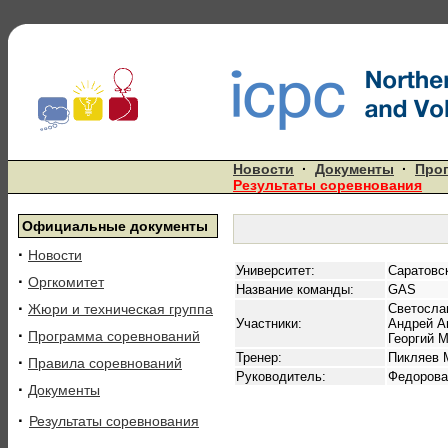
Новости
·
Документы
·
Про
Результаты соревнования
Официальные документы
·
Новости
Университет:
Саратовс
·
Оргкомитет
Название команды:
GAS
·
Жюри и техническая группа
Светосла
Участники:
Андрей А
·
Программа соревнований
Георгий 
Тренер:
Пикляев 
·
Правила соревнований
Руководитель:
Федорова
·
Документы
·
Результаты соревнования