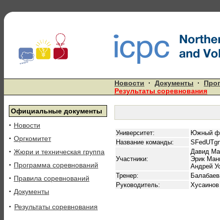
Новости
·
Документы
·
Про
Результаты соревнования
Официальные документы
·
Новости
Университет:
Южный фе
·
Оргкомитет
Название команды:
SFedUTg
·
Жюри и техническая группа
Давид Ма
Участники:
Эрик Ман
·
Программа соревнований
Андрей У
Тренер:
Балабаев
·
Правила соревнований
Руководитель:
Хусаинов
·
Документы
·
Результаты соревнования